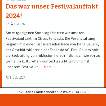
Das war unser Festivalauftakt
2024!
BY
LEA HASE
Am vergangenen Sonntag feierten wir unseren
Festivalauftakt im Circus Fantasia. Die Veranstaltung
begann mit einer inspirierenden Rede von Dana Bauers,
der Geschäftsführerin der Fantasia AG. Frau Bauers hob
die Bedeutung von Inklusion hervor – die nach wie vor zu
wenig im kulturellen Kontext gelebt wird und mit
Das
unserem Festival in …
More
war
unser
DAS
9. JULI 2024
Festivalauftakt
WAR
2024!
UNSER
FESTIVALAUFTAKT
Inklusives Landestheater Festival DIALOGE
|
2024!