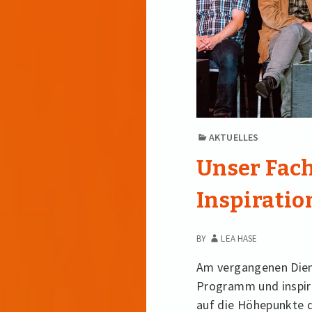
AKTUELLES
Unser Fach
Inspiratio
BY
LEA HASE
Am vergangenen Dien
Programm und inspiri
auf die Höhepunkte d