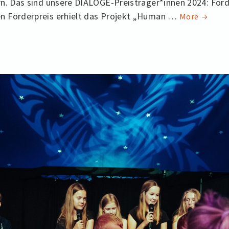
n. Das sind unsere DIALOGE-Preisträger*innen 2024: För
 Förderpreis erhielt das Projekt „Human …
Unsere
More
DIALOG
Preistr
2024
sind…