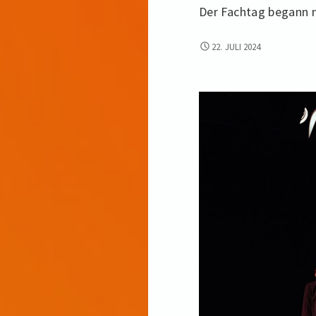
Der Fachtag begann 
UNSER
22. JULI 2024
FACHTAG
2024:
EIN
TAG
DER
BEGEGNUNGEN
UND
INSPIRATIONEN