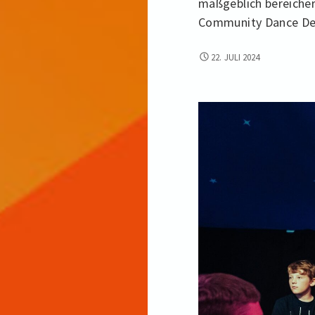
maßgeblich bereicher
Community Dance Den
UNSERE
22. JULI 2024
DIALOGE-
PREISTRÄGER*INNEN
2024
SIND…