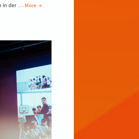
e in der …
Unser
More
Fachtag
2024:
Ein
Tag
der
Begegnungen
und
Inspirationen