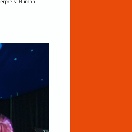
derpreis: Human
E-
äger*innen