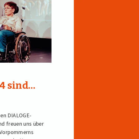
4 sind…
igen DIALOGE-
nd freuen uns über
rg-Vorpommerns